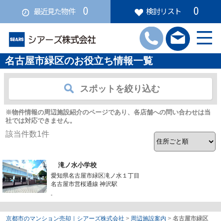
0
0
最近見た物件
検討リスト
名古屋市緑区のお役立ち情報一覧
スポットを絞り込む
※物件情報の周辺施設紹介のページであり、各店舗への問い合わせは当
社では対応できません。
該当件数
1
件
滝ノ水小学校
愛知県名古屋市緑区滝ノ水１丁目
名古屋市営桜通線 神沢駅
-
京都市のマンション売却｜シアーズ株式会社
>
周辺施設案内
>
名古屋市緑区