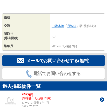
価格
-
交通
山陰本線
「
丹波口
」駅 徒歩14分
間取り
-(-)
(専有面積)
築年月
2019年 1月(築7年)
メールでお問い合わせする(無料)
電話でお問い合わせする
過去掲載物件一覧
***
万円
(管理費・共益費 ***円)
ローンの目安：***/月
5階 / *** / ***