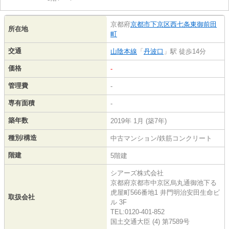
京都府
京都市下京区
西七条東御前田
所在地
町
交通
山陰本線
「
丹波口
」駅 徒歩14分
価格
-
管理費
-
専有面積
-
築年数
2019年 1月 (築7年)
種別/構造
中古マンション/鉄筋コンクリート
階建
5階建
シアーズ株式会社
京都府京都市中京区烏丸通御池下る
虎屋町566番地1 井門明治安田生命ビ
取扱会社
ル 3F
TEL:0120-401-852
国土交通大臣 (4) 第7589号