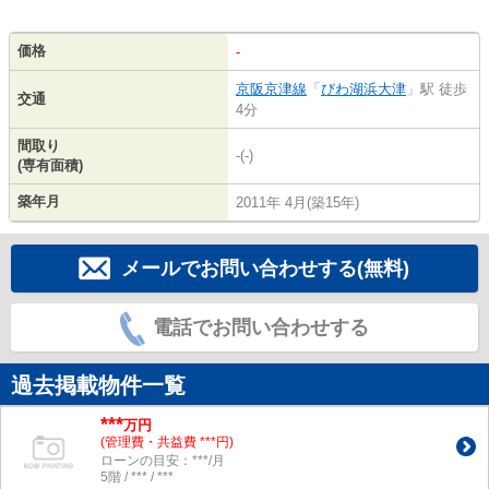
価格
-
京阪京津線
「
びわ湖浜大津
」駅 徒歩
交通
4分
間取り
-(-)
(専有面積)
築年月
2011年 4月(築15年)
メールでお問い合わせする(無料)
電話でお問い合わせする
過去掲載物件一覧
***
万円
(管理費・共益費 ***円)
ローンの目安：***/月
5階 / *** / ***