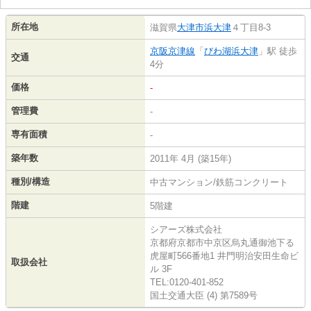
所在地
滋賀県
大津市
浜大津
４丁目8-3
京阪京津線
「
びわ湖浜大津
」駅 徒歩
交通
4分
価格
-
管理費
-
専有面積
-
築年数
2011年 4月 (築15年)
種別/構造
中古マンション/鉄筋コンクリート
階建
5階建
シアーズ株式会社
京都府京都市中京区烏丸通御池下る
虎屋町566番地1 井門明治安田生命ビ
取扱会社
ル 3F
TEL:0120-401-852
国土交通大臣 (4) 第7589号