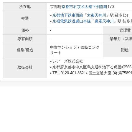
所在地
京都府
京都市右京区
太秦下刑部町
170
京都地下鉄東西線
「
太秦天神川
」駅 徒歩1分
交通
京福電気鉄道嵐山本線
「
嵐電天神川
」駅 徒歩
価格
-
管理費
専有面積
-
築年月（築
中古マンション / 鉄筋コンク
種別/構造
階建
リート
シアーズ株式会社
京都府京都市中京区烏丸通御池下る虎屋町566番
取扱会社
TEL:0120-401-852
国土交通大臣 (4) 第7589