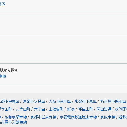
見区
駅から探す
京極
京都市中京区
/
京都市伏見区
/
大阪市淀川区
/
京都市下京区
/
名古屋市昭和区
極豆田町
/
元竹田町
/
六丁目
/
上油掛町
/
新高
/
郭巨山町
/
阿由知通
/
衣笠開
線
/
阪急京都本線
/
京都市営烏丸線
/
京福電気鉄道嵐山本線
/
京阪本線
/
近鉄
名古屋市営鶴舞線