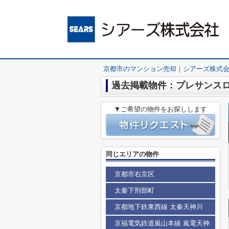
京都市のマンション売却｜シアーズ株式
過去掲載物件：プレサンス
▼ご希望の物件をお探しします
同じエリアの物件
京都市右京区
太秦下刑部町
京都地下鉄東西線 太秦天神川
京福電気鉄道嵐山本線 嵐電天神