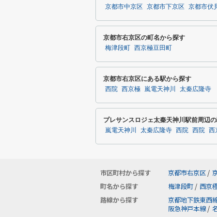
京都市中京区
京都市下京区
京都市伏
京都市右京区の町名から探す
梅津段町
西京極豆田町
京都市右京区にある駅から探す
西院
西京極
嵐電天神川
太秦広隆寺
プレサンスロジェ太秦天神川駅前周辺の
嵐電天神川
太秦広隆寺
西院
西院
西
市区町村から探す
京都市右京区
/
町名から探す
梅津段町
/
西京
路線から探す
京都地下鉄東西
阪急神戸本線
/