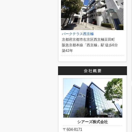
パークテラス西京極
京都府京都市右京区西京極豆田町
阪急京都本線「西京極」駅 徒歩6分
築42年
シアーズ株式会社
〒604-8171