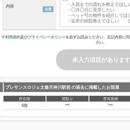
内容
任意
※
利用規約
及び
プライバシーポリシー
を必ずお読みください。左記内容に同
さい。
未入力項目がありま
プレサンスロジェ太秦天神川駅前
の過去に掲載したお部屋
所在階
間取り
専有面積
6階
***
***