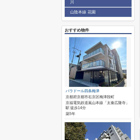
川
山陰本線 花園
おすすめ物件
パラドール四条梅津
京都府京都市右京区梅津段町
京福電気鉄道嵐山本線「太秦広隆寺」
駅 徒歩14分
築5年