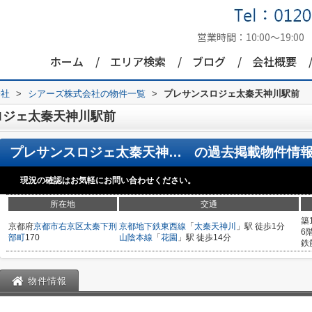
営業時間：
10:00～19:00
ホーム
エリア検索
ブログ
会社概要
会社
>
シアーズ株式会社の物件一覧
>
プレサンスロジェ太秦天神川駅前
ロジェ太秦天神川駅前
プレサンスロジェ太秦天神川駅前
の過去掲載物件情
現況の確認はお気軽にお問い合わせください。
所在地
交通
築
京都府
京都市右京区
太秦下刑
京都地下鉄東西線
「
太秦天神川
」駅 徒歩1分
6
部町
170
山陰本線
「
花園
」駅 徒歩14分
鉄
物件情報