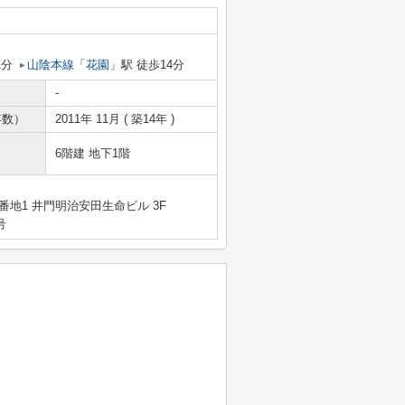
1分
山陰本線
「
花園
」駅 徒歩14分
-
年数）
2011年 11月 ( 築14年 )
6階建 地下1階
地1 井門明治安田生命ビル 3F
号