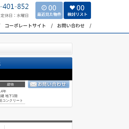
00
00
定休日：
水曜日
コーポレートサイト
お問い合わせ
報
建物
14年
階建 地下1階
筋コンクリート