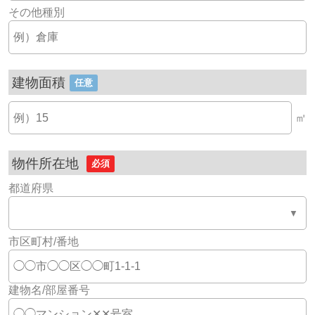
その他種別
建物面積
任意
㎡
物件所在地
必須
都道府県
市区町村/番地
建物名/部屋番号