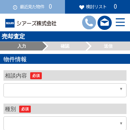
0
0
最近見た物件
検討リスト
売却査定
入力
確認
送信
物件情報
相談内容
必須
種別
必須