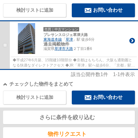
検討リストに追加
お問い合わせ
売買｜中古マンション
プレサンスロジェ草津大路
東海道本線
「
草津
」駅 徒歩6分
過去掲載物件
滋賀県
草津市
大路
２丁目1番6
◆平成27年6月築、15階建10階部分 ◆京都はもちろん、大阪も通勤圏と
なる快適なダイレクトアクセス ◆JR「草津」駅へ徒歩6分、「京都」駅へ
21分・「大阪」駅へ51分
該当公開件数
1
件
1-1
件表示
チェックした物件をまとめて
検討リストに追加
お問い合わせ
さらに条件を絞り込む
物件リクエスト