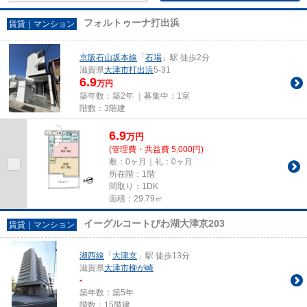
フォルトゥーナ打出浜
賃貸｜マンション
京阪石山坂本線
「
石場
」駅 徒歩2分
滋賀県
大津市
打出浜
5-31
6.9
万円
築年数：築2年 ｜募集中：
1室
階数：3階建
6.9
万
円
(管理費・共益費 5,000円)
敷：0ヶ月｜礼：0ヶ月
所在階：1階
間取り：1DK
面積：29.79㎡
イーグルコートびわ湖大津京203
賃貸｜マンション
湖西線
「
大津京
」駅 徒歩13分
滋賀県
大津市
柳が崎
-
築年数：築5年
階数：15階建