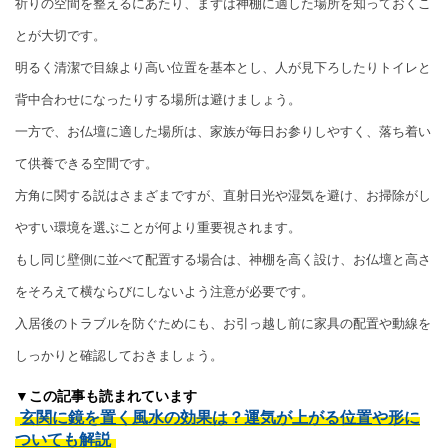
祈りの空間を整えるにあたり、まずは神棚に適した場所を知っておくこ
とが大切です。
明るく清潔で目線より高い位置を基本とし、人が見下ろしたりトイレと
背中合わせになったりする場所は避けましょう。
一方で、お仏壇に適した場所は、家族が毎日お参りしやすく、落ち着い
て供養できる空間です。
方角に関する説はさまざまですが、直射日光や湿気を避け、お掃除がし
やすい環境を選ぶことが何より重要視されます。
もし同じ壁側に並べて配置する場合は、神棚を高く設け、お仏壇と高さ
をそろえて横ならびにしないよう注意が必要です。
入居後のトラブルを防ぐためにも、お引っ越し前に家具の配置や動線を
しっかりと確認しておきましょう。
▼この記事も読まれています
玄関に鏡を置く風水の効果は？運気が上がる位置や形に
ついても解説