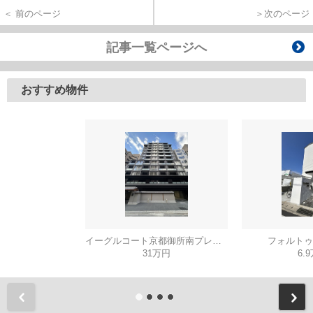
＜ 前のページ
＞次のページ
記事一覧ページへ
おすすめ物件
イーグルコート京都御所南プレミアム迎賓館
フォルトゥ
31万円
6.