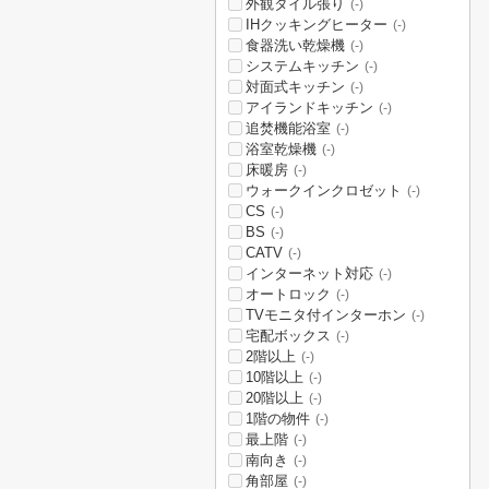
外観タイル張り
(-)
IHクッキングヒーター
(-)
食器洗い乾燥機
(-)
システムキッチン
(-)
対面式キッチン
(-)
アイランドキッチン
(-)
追焚機能浴室
(-)
浴室乾燥機
(-)
床暖房
(-)
ウォークインクロゼット
(-)
CS
(-)
BS
(-)
CATV
(-)
インターネット対応
(-)
オートロック
(-)
TVモニタ付インターホン
(-)
宅配ボックス
(-)
2階以上
(-)
10階以上
(-)
20階以上
(-)
1階の物件
(-)
最上階
(-)
南向き
(-)
角部屋
(-)