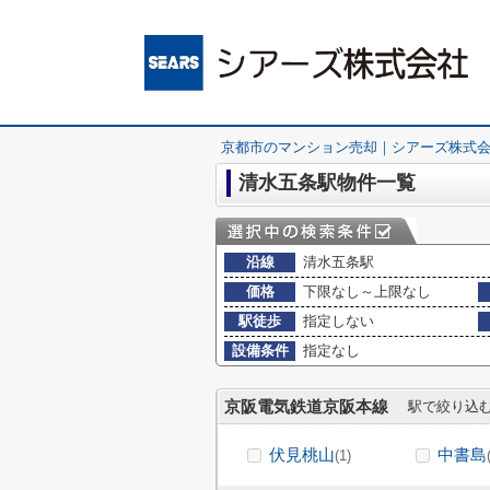
京都市のマンション売却｜シアーズ株式
清水五条駅物件一覧
沿線
清水五条駅
価格
下限なし～上限なし
駅徒歩
指定しない
設備条件
指定なし
京阪電気鉄道京阪本線
駅で絞り込
伏見桃山
中書島
(1)