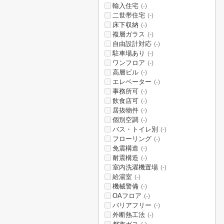
輸入住宅
(-)
二世帯住宅
(-)
床下収納
(-)
複層ガラス
(-)
自由設計対応
(-)
駐車場あり
(-)
ワンフロア
(-)
高層ビル
(-)
エレベーター
(-)
事務所可
(-)
飲食店可
(-)
居抜物件
(-)
個別空調
(-)
バス・トイレ別
(-)
フローリング
(-)
免震構造
(-)
耐震構造
(-)
室内洗濯機置場
(-)
給湯室
(-)
機械警備
(-)
OAフロア
(-)
バリアフリー
(-)
外断熱工法
(-)