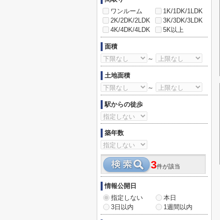
ワンルーム
1K/1DK/1LDK
2K/2DK/2LDK
3K/3DK/3LDK
4K/4DK/4LDK
5K以上
面積
～
土地面積
～
駅からの徒歩
築年数
3
件が該当
情報公開日
指定しない
本日
3日以内
1週間以内