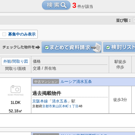
3
件が該当
並び順：
募集中のみ表示
外観
/
間取り図
価格
駅徒歩
停歩
交通 / 所在地
間取り/面積
ルーシア清水五条
中古マンション
過去掲載物件
徒歩3分
京阪本線
「
清水五条
」駅
1LDK
京都府
京都市東山区
本町１丁目
48
52.18㎡