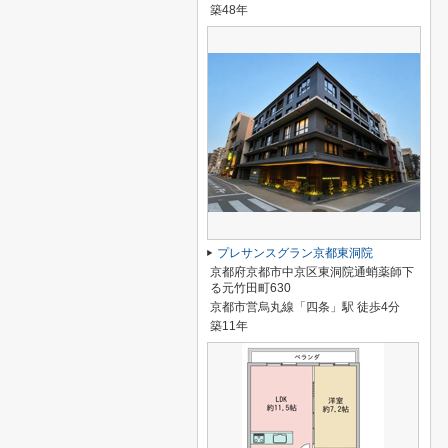
築48年
プレサンスグラン京都東洞院
京都府京都市中京区東洞院通蛸薬師下
る元竹田町630
京都市営烏丸線「四条」駅 徒歩4分
築11年