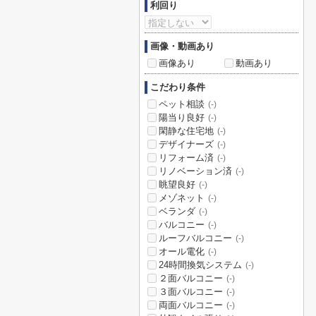
利回り
画像・動画あり
画像あり
動画あり
こだわり条件
ペット相談
(-)
陽当り良好
(-)
閑静な住宅地
(-)
デザイナーズ
(-)
リフォーム済
(-)
リノベーション済
(-)
眺望良好
(-)
メゾネット
(-)
ベランダ
(-)
バルコニー
(-)
ルーフバルコニー
(-)
オール電化
(-)
24時間換気システム
(-)
２面バルコニー
(-)
３面バルコニー
(-)
両面バルコニー
(-)