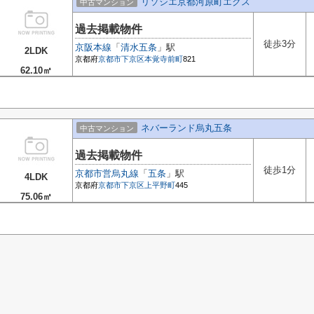
リソシエ京都河原町エクス
中古マンション
過去掲載物件
徒歩3分
京阪本線
「
清水五条
」駅
2LDK
京都府
京都市下京区
本覚寺前町
821
62.10㎡
ネバーランド烏丸五条
中古マンション
過去掲載物件
徒歩1分
京都市営烏丸線
「
五条
」駅
4LDK
京都府
京都市下京区
上平野町
445
75.06㎡