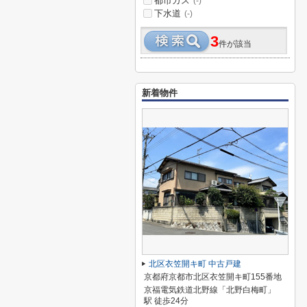
都市ガス
(-)
下水道
(-)
3
件が該当
新着物件
北区衣笠開キ町 中古戸建
京都府京都市北区衣笠開キ町155番地
京福電気鉄道北野線「北野白梅町」
駅 徒歩24分