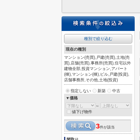
種別で絞り込む
現在の種別
マンション(売買),戸建(売買),土地(売
買),店舗(売買),事務所(売買),住宅以外
建物全部,投資マンション,アパート
(棟),マンション(棟),ビル,戸建(投資),
店舗事務所,その他,土地(投資)
指定しない
新築
中古
▼価格
～
値下げ物件
3
件が該当
間取り