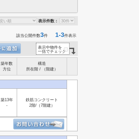
表示件数：
3
1-3
該当公開件数
件
件表示
表示中物件を
一括でチェック
築年数
構造
方位
所在階 / （階建）
築13年
鉄筋コンクリート
-
2階/（7階建）