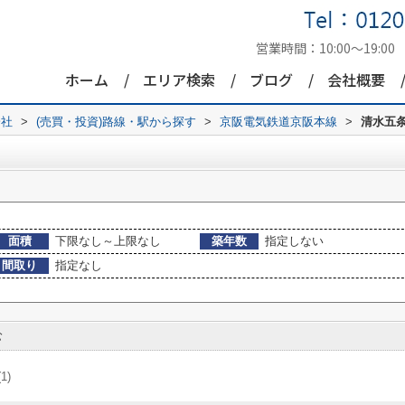
営業時間：
10:00～19:00
ホーム
エリア検索
ブログ
会社概要
会社
>
(売買・投資)路線・駅から探す
>
京阪電気鉄道京阪本線
>
清水五
面積
下限なし～上限なし
築年数
指定しない
間取り
指定なし
む
(1)