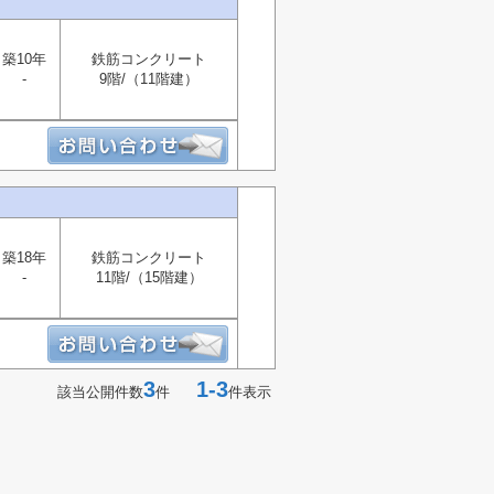
築10年
鉄筋コンクリート
-
9階/（11階建）
築18年
鉄筋コンクリート
-
11階/（15階建）
3
1-3
該当公開件数
件
件表示