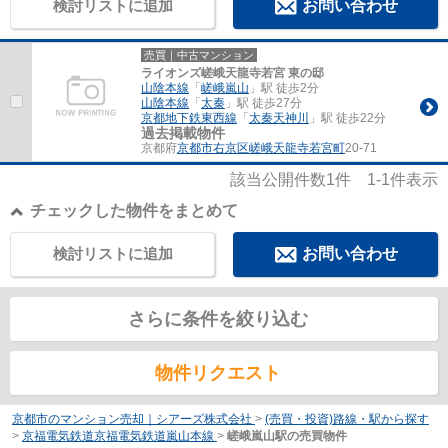
検討リストに追加
お問い合わせ
売買｜中古マンション
ライオンズ嵯峨天龍寺若宮 東の邸
山陰本線
「
嵯峨嵐山
」駅 徒歩2分
山陰本線
「
太秦
」駅 徒歩27分
京都地下鉄東西線
「
太秦天神川
」駅 徒歩22分
過去掲載物件
京都府
京都市右京区
嵯峨天龍寺若宮町
20-71
該当公開件数
1
件
1-1
件表示
チェックした物件をまとめて
検討リストに追加
お問い合わせ
さらに条件を絞り込む
物件リクエスト
京都市のマンション売却｜シアーズ株式会社
>
(売買・投資)路線・駅から探す
>
京福電気鉄道京福電気鉄道嵐山本線
>
嵯峨嵐山駅の売買物件