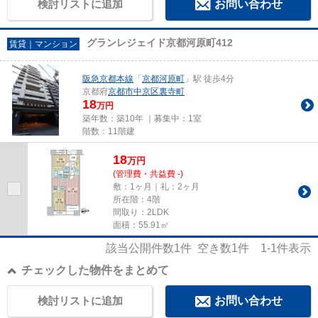
検討リストに追加
お問い合わせ
グランレジェイド京都河原町412
賃貸｜マンション
阪急京都本線
「
京都河原町
」駅 徒歩4分
京都府
京都市中京区
裏寺町
18
万円
築年数：築10年 ｜募集中：
1室
階数：11階建
18
万
円
(管理費・共益費 -)
敷：1ヶ月｜礼：2ヶ月
所在階：4階
間取り：2LDK
面積：55.91㎡
該当公開件数
1
件 空き数
1
件
1-1
件表示
チェックした物件をまとめて
検討リストに追加
お問い合わせ