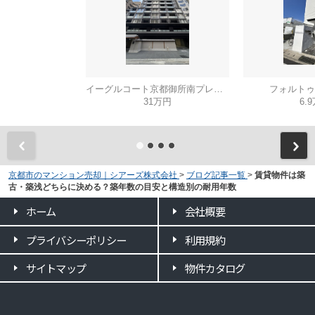
イーグルコート京都御所南プレミアム迎賓館
フォルトゥ
31万円
6.
京都市のマンション売却｜シアーズ株式会社
>
ブログ記事一覧
>
賃貸物件は築
古・築浅どちらに決める？築年数の目安と構造別の耐用年数
ホーム
会社概要
プライバシーポリシー
利用規約
サイトマップ
物件カタログ