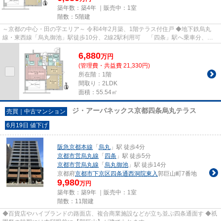
築年数：築4年 ｜販売中：
1室
階数：5階建
～京都の中心・田の字エリア～ 令和4年2月築、1階テラス付住戸 ◆地下鉄烏丸
線・東西線「烏丸御池」駅徒歩10分、2線2駅利用可 「四条」駅へ乗車分、
「京都」駅へ乗車6分
6,880
万
円
(管理費・共益費 21,330円)
所在階：1階
間取り：2LDK
面積：55.54㎡
ジ・アーバネックス京都四条烏丸テラス
売買｜中古マンション
6月19日 値下げ
阪急京都本線
「
烏丸
」駅 徒歩4分
京都市営烏丸線
「
四条
」駅 徒歩5分
京都市営烏丸線
「
烏丸御池
」駅 徒歩14分
京都府
京都市下京区
四条通西洞院東入
郭巨山町7番地
9,980
万円
築年数：築9年 ｜販売中：
1室
階数：11階建
◆百貨店やハイブランドの路面店、複合商業施設などが立ち並ぶ四条通面す ◆祇