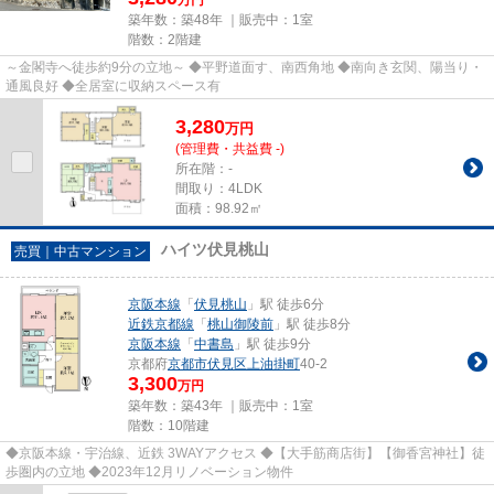
万円
築年数：築48年 ｜販売中：
1室
階数：2階建
～金閣寺へ徒歩約9分の立地～ ◆平野道面す、南西角地 ◆南向き玄関、陽当り・
通風良好 ◆全居室に収納スペース有
3,280
万
円
(管理費・共益費 -)
所在階：-
間取り：4LDK
面積：98.92㎡
ハイツ伏見桃山
売買｜中古マンション
京阪本線
「
伏見桃山
」駅 徒歩6分
近鉄京都線
「
桃山御陵前
」駅 徒歩8分
京阪本線
「
中書島
」駅 徒歩9分
京都府
京都市伏見区
上油掛町
40-2
3,300
万円
築年数：築43年 ｜販売中：
1室
階数：10階建
◆京阪本線・宇治線、近鉄 3WAYアクセス ◆【大手筋商店街】【御香宮神社】徒
歩圏内の立地 ◆2023年12月リノベーション物件