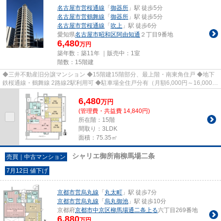
名古屋市営桜通線
「
御器所
」駅 徒歩5分
名古屋市営鶴舞線
「
御器所
」駅 徒歩5分
名古屋市営桜通線
「
吹上
」駅 徒歩6分
愛知県
名古屋市昭和区
阿由知通
２丁目9番地
6,480
万円
築年数：築11年 ｜販売中：
1室
階数：15階建
◆三井不動産旧分譲マンション ◆15階建15階部分、最上階・南東角住戸 ◆地下
鉄桜通線・鶴舞線 2路線2駅利用可 ◆駐車場全住戸分有（月額6,000円～16,000
円） ※お車のサイズにより駐車で...
6,480
万
円
(管理費・共益費 14,840円)
所在階：15階
間取り：3LDK
面積：75.35㎡
シャリエ御所南柳馬場二条
売買｜中古マンション
7月12日 値下げ
京都市営烏丸線
「
丸太町
」駅 徒歩7分
京都市営烏丸線
「
烏丸御池
」駅 徒歩10分
京都府
京都市中京区
柳馬場通二条上る
六丁目269番地
6,880
万円