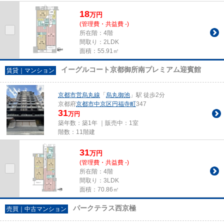
18
万
円
(管理費・共益費 -)
所在階：4階
間取り：2LDK
面積：55.91㎡
イーグルコート京都御所南プレミアム迎賓館
賃貸｜マンション
京都市営烏丸線
「
烏丸御池
」駅 徒歩2分
京都府
京都市中京区
円福寺町
347
31
万円
築年数：築1年 ｜販売中：
1室
階数：11階建
31
万
円
(管理費・共益費 -)
所在階：4階
間取り：3LDK
面積：70.86㎡
パークテラス西京極
売買｜中古マンション