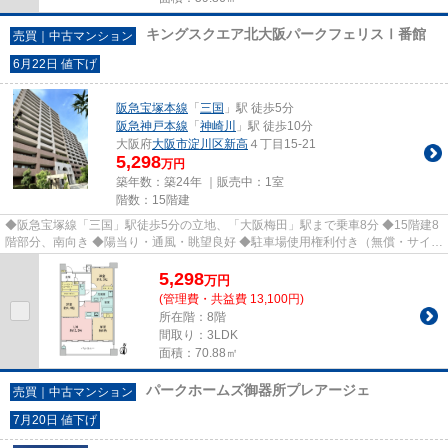
キングスクエア北大阪パークフェリスⅠ番館
売買｜中古マンション
6月22日 値下げ
阪急宝塚本線
「
三国
」駅 徒歩5分
阪急神戸本線
「
神崎川
」駅 徒歩10分
大阪府
大阪市淀川区
新高
４丁目15-21
5,298
万円
築年数：築24年 ｜販売中：
1室
階数：15階建
◆阪急宝塚線「三国」駅徒歩5分の立地、「大阪梅田」駅まで乗車8分 ◆15階建8
階部分、南向き ◆陽当り・通風・眺望良好 ◆駐車場使用権利付き（無償・サイズ
制限有）
5,298
万
円
(管理費・共益費 13,100円)
所在階：8階
間取り：3LDK
面積：70.88㎡
パークホームズ御器所プレアージェ
売買｜中古マンション
7月20日 値下げ