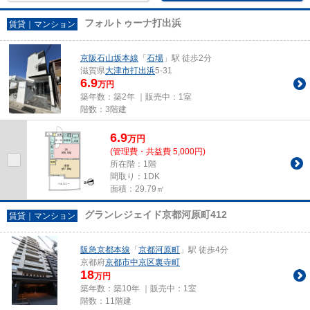
フォルトゥーナ打出浜
賃貸｜マンション
京阪石山坂本線
「
石場
」駅 徒歩2分
滋賀県
大津市
打出浜
5-31
6.9
万円
築年数：築2年 ｜販売中：
1室
階数：3階建
6.9
万
円
(管理費・共益費 5,000円)
所在階：1階
間取り：1DK
面積：29.79㎡
グランレジェイド京都河原町412
賃貸｜マンション
阪急京都本線
「
京都河原町
」駅 徒歩4分
京都府
京都市中京区
裏寺町
18
万円
築年数：築10年 ｜販売中：
1室
階数：11階建