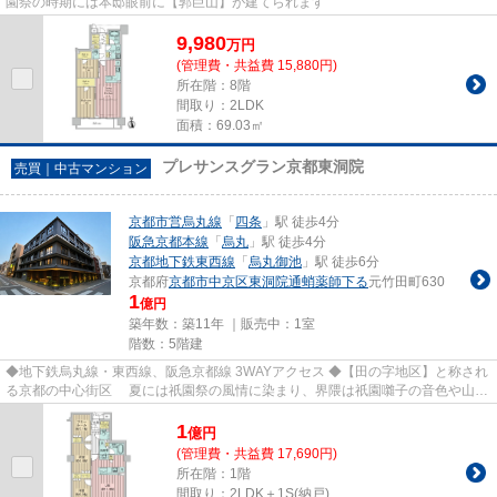
園祭の時期には本邸眼前に【郭巨山】が建てられます
9,980
万
円
(管理費・共益費 15,880円)
所在階：8階
間取り：2LDK
面積：69.03㎡
プレサンスグラン京都東洞院
売買｜中古マンション
京都市営烏丸線
「
四条
」駅 徒歩4分
阪急京都本線
「
烏丸
」駅 徒歩4分
京都地下鉄東西線
「
烏丸御池
」駅 徒歩6分
京都府
京都市中京区
東洞院通蛸薬師下る
元竹田町630
1
億円
築年数：築11年 ｜販売中：
1室
階数：5階建
◆地下鉄烏丸線・東西線、阪急京都線 3WAYアクセス ◆【田の字地区】と称され
る京都の中心街区 夏には祇園祭の風情に染まり、界隈は祇園囃子の音色や山鉾
巡行も愉しめる立地 ◆京都の台...
1
億
円
(管理費・共益費 17,690円)
所在階：1階
間取り：2LDK＋1S(納戸)