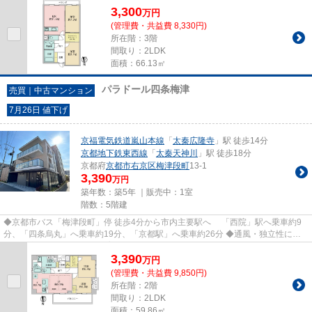
3,300
万
円
(管理費・共益費 8,330円)
所在階：3階
間取り：2LDK
面積：66.13㎡
パラドール四条梅津
売買｜中古マンション
7月26日 値下げ
京福電気鉄道嵐山本線
「
太秦広隆寺
」駅 徒歩14分
京都地下鉄東西線
「
太秦天神川
」駅 徒歩18分
京都府
京都市右京区
梅津段町
13-1
3,390
万円
築年数：築5年 ｜販売中：
1室
階数：5階建
◆京都市バス「梅津段町」停 徒歩4分から市内主要駅へ 「西院」駅へ乗車約9
分、「四条烏丸」へ乗車約19分、「京都駅」へ乗車約26分 ◆通風・独立性に優
れた独立角住戸 ◆ペット飼育可 ※...
3,390
万
円
(管理費・共益費 9,850円)
所在階：2階
間取り：2LDK
面積：59.86㎡