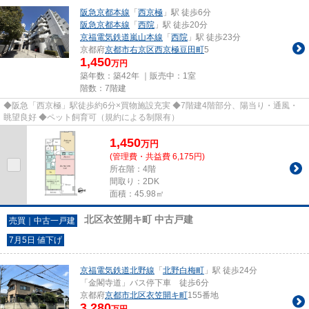
阪急京都本線
「
西京極
」駅 徒歩6分
阪急京都本線
「
西院
」駅 徒歩20分
京福電気鉄道嵐山本線
「
西院
」駅 徒歩23分
京都府
京都市右京区
西京極豆田町
5
1,450
万円
築年数：築42年 ｜販売中：
1室
階数：7階建
◆阪急「西京極」駅徒歩約6分×買物施設充実 ◆7階建4階部分、陽当り・通風・
眺望良好 ◆ペット飼育可（規約による制限有）
1,450
万
円
(管理費・共益費 6,175円)
所在階：4階
間取り：2DK
面積：45.98㎡
北区衣笠開キ町 中古戸建
売買｜中古一戸建
7月5日 値下げ
京福電気鉄道北野線
「
北野白梅町
」駅 徒歩24分
「金閣寺道」バス停下車 徒歩6分
京都府
京都市北区
衣笠開キ町
155番地
3,280