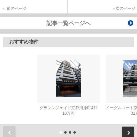
＜ 前のページ
＞次のページ
記事一覧ページへ
おすすめ物件
グランレジェイド京都河原町412
18万円
31