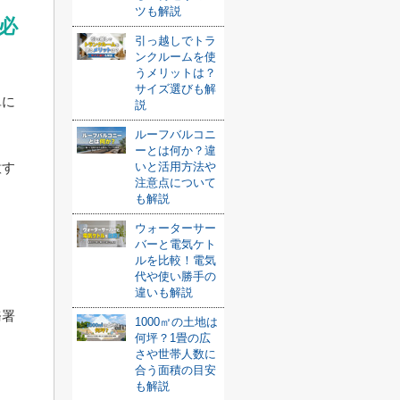
ツも解説
必
引っ越しでトラ
ンクルームを使
うメリットは？
サイズ選びも解
単に
説
ルーフバルコニ
ーとは何か？違
いと活用方法や
意す
注意点について
も解説
ウォーターサー
バーと電気ケト
ルを比較！電気
代や使い勝手の
違いも解説
務署
1000㎡の土地は
何坪？1畳の広
さや世帯人数に
合う面積の目安
も解説