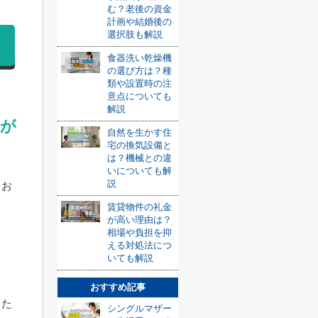
む？老後の資金
計画や結婚後の
選択肢も解説
食器洗い乾燥機
の選び方は？種
類や設置時の注
意点についても
解説
合が
自然を生かす住
宅の換気設備と
は？機械との違
いについても解
説
とお
賃貸物件の礼金
が高い理由は？
相場や負担を抑
える対処法につ
いても解説
おすすめ記事
った
シングルマザー