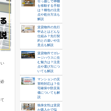
引っ越しで神棚
を移動する手順
は？梱包の注意
点や処分方法も
解説
賃貸物件の先行
申込とはどんな
仕組み？先行契
約との違いや注
意点も解説
賃貸物件でガレ
ージハウスに住
む魅力は？注意
とい
点や選び方につ
いても解説
マンションの災
が必
害時対応は？住
宅確保や防災装
備についても解
説
いて
独身女性は賃貸
か購入かで悩