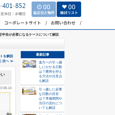
00
00
定休日：
水曜日
コーポレートサイト
お問い合わせ
定申告が必要になるケースについて解説
最新記事
トを解説
｜次へ ≫
遠方への引っ越
しにかかる日数
は？費用を抑え
つい
る方法や注意点
も解説
22-06-14
引っ越しに必要
な日数の目安
は？準備期間や
当日の流れにつ
いても解説