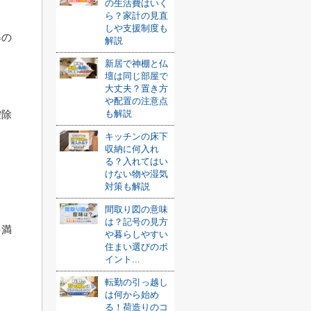
の生活費はいく
ら？家計の見直
しや支援制度も
得の
解説
新居で神棚と仏
壇は同じ部屋で
大丈夫？置き方
や配置の注意点
も解説
控除
キッチンの床下
収納に何入れ
る？入れてはい
けない物や湿気
対策も解説
間取り図の意味
は？記号の見方
を満
や暮らしやすい
住まい選びのポ
イント...
転勤の引っ越し
は何から始め
る！荷造りのコ