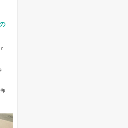
の
した
ょ
や郵