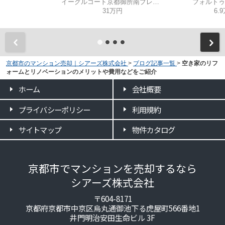
イーグルコート京都御所南プレミアム迎賓館
フォルトゥ
31万円
6.
京都市のマンション売却｜シアーズ株式会社
>
ブログ記事一覧
>
空き家のリフ
ォームとリノベーションのメリットや費用などをご紹介
ホーム
会社概要
プライバシーポリシー
利用規約
サイトマップ
物件カタログ
京都市でマンションを売却するなら
シアーズ株式会社
〒604-8171
京都府京都市中京区烏丸通御池下る虎屋町566番地1
井門明治安田生命ビル 3F