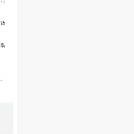
なっ
行政
段階
め、