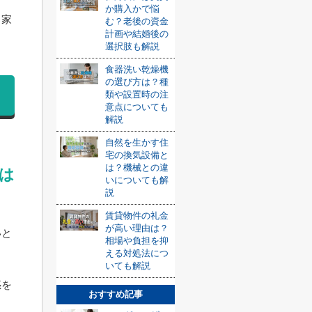
か購入かで悩
き家
む？老後の資金
計画や結婚後の
選択肢も解説
食器洗い乾燥機
の選び方は？種
類や設置時の注
意点についても
解説
自然を生かす住
宅の換気設備と
は？機械との違
は
いについても解
説
賃貸物件の礼金
が高い理由は？
いと
相場や負担を抑
える対処法につ
いても解説
惑を
おすすめ記事