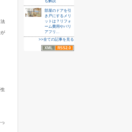
も解説
部屋のドアを引
き戸にするメリ
ットは？リフォ
不法
ーム費用やバリ
アフリ...
険が
>>全ての記事を見る
XML
RSS2.0
ク
が生
かっ