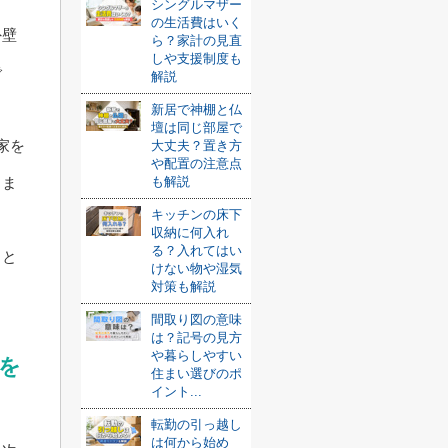
シングルマザー
の生活費はいく
外壁
ら？家計の見直
しや支援制度も
で
解説
新居で神棚と仏
壇は同じ部屋で
家を
大丈夫？置き方
や配置の注意点
も解説
りま
キッチンの床下
収納に何入れ
る？入れてはい
こと
けない物や湿気
対策も解説
間取り図の意味
は？記号の見方
や暮らしやすい
を
住まい選びのポ
イント...
転勤の引っ越し
は何から始め