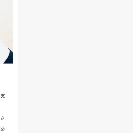
の支
定さ
が必