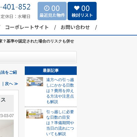
00
00
定休日：
水曜日
コーポレートサイト
お問い合わせ
家？基準や認定された場合のリスクも併せ
最新記事
処法をご紹
遠方への引っ越
｜次へ ≫
しにかかる日数
は？費用を抑え
る方法や注意点
リス
も解説
引っ越しに必要
23-03-07
な日数の目安
は？準備期間や
当日の流れにつ
いても解説