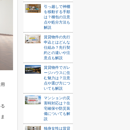
引っ越しで神棚
を移動する手順
は？梱包の注意
点や処分方法も
解説
賃貸物件の先行
申込とはどんな
仕組み？先行契
約との違いや注
意点も解説
賃貸物件でガレ
ージハウスに住
む魅力は？注意
点や選び方につ
活用
いても解説
マンションの災
害時対応は？住
いる
宅確保や防災装
備についても解
しま
説
独身女性は賃貸