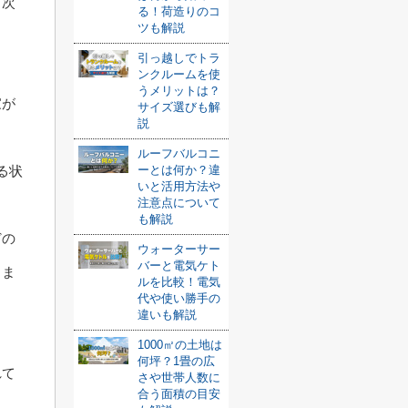
、次
る！荷造りのコ
ツも解説
引っ越しでトラ
ンクルームを使
うメリットは？
家が
サイズ選びも解
説
ルーフバルコニ
ーとは何か？違
る状
いと活用方法や
注意点について
も解説
どの
ウォーターサー
バーと電気ケト
しま
ルを比較！電気
代や使い勝手の
違いも解説
1000㎡の土地は
何坪？1畳の広
れて
さや世帯人数に
合う面積の目安