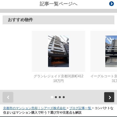
記事一覧ページへ
おすすめ物件
グランレジェイド京都河原町412
18万円
31
京都市のマンション売却｜シアーズ株式会社
>
ブログ記事一覧
>
コンパクトな
住まいはマンション購入で叶う？選び方や注意点も解説