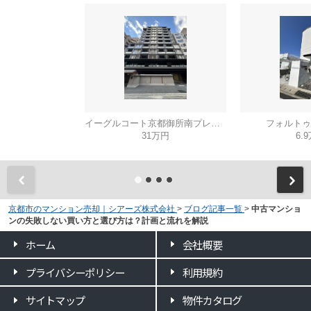
イーグルコート京都御所南プレミアム迎賓館
フォルトゥ
31万円
6.
京都市のマンション売却｜シアーズ株式会社
>
ブログ記事一覧
>
中古マンショ
ンの失敗しない買い方と選び方は？計画と流れを解説
ホーム
会社概要
プライバシーポリシー
利用規約
サイトマップ
物件カタログ