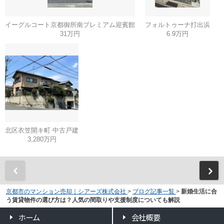
イーグルコート京都御所南プレミアム迎賓館
フォルトゥーナ打出浜
31万円
6.9万円
北区衣笠開キ町 中古戸建
3,280万円
京都市のマンション売却｜シアーズ株式会社
>
ブログ記事一覧
>
新婚生活に合
う賃貸物件の選び方は？人気の間取りや支援制度についても解説
ホーム
会社概要