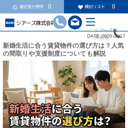
0
0
最近見た物件
検討リスト
シアーズ株
式会社
DATE: 2026-03-17
新婚生活に合う賃貸物件の選び方は？人気
の間取りや支援制度についても解説