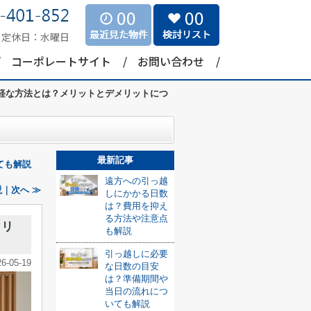
00
00
定休日：
水曜日
コーポレートサイト
お問い合わせ
軽な方法とは？メリットとデメリットにつ
最新記事
ても解説
遠方への引っ越
｜次へ ≫
しにかかる日数
は？費用を抑え
る方法や注意点
メリ
も解説
引っ越しに必要
26-05-19
な日数の目安
は？準備期間や
当日の流れにつ
いても解説