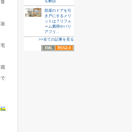
も解説
は音
部屋のドアを引
き戸にするメリ
ットは？リフォ
圧迫
ーム費用やバリ
アフリ...
>>全ての記事を見る
自宅
XML
RSS2.0
窮屈
要で
ンに