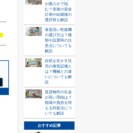
か購入かで悩
む？老後の資金
計画や結婚後の
選択肢も解説
食器洗い乾燥機
む
の選び方は？種
類や設置時の注
意点についても
解説
自然を生かす住
宅の換気設備と
は？機械との違
いについても解
説
賃貸物件の礼金
が高い理由は？
相場や負担を抑
える対処法につ
いても解説
ト
おすすめ記事