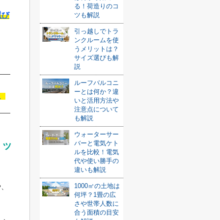
る！荷造りのコ
選び
ツも解説
引っ越しでトラ
ンクルームを使
うメリットは？
サイズ選びも解
説
ルーフバルコニ
む
ーとは何か？違
いと活用方法や
注意点について
も解説
ウォーターサー
リッ
バーと電気ケト
ルを比較！電気
代や使い勝手の
違いも解説
や、
1000㎡の土地は
何坪？1畳の広
さや世帯人数に
合う面積の目安