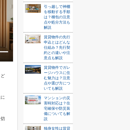
引っ越しで神棚
を移動する手順
は？梱包の注意
点や処分方法も
解説
賃貸物件の先行
申込とはどんな
仕組み？先行契
約との違いや注
意点も解説
賃貸物件でガレ
ージハウスに住
をど
む魅力は？注意
点や選び方につ
いても解説
軟に
マンションの災
害時対応は？住
宅確保や防災装
備についても解
仕切
説
独身女性は賃貸