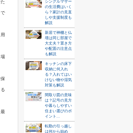
持た
シングルマザー
の生活費はいく
ら？家計の見直
とで
しや支援制度も
解説
新居で神棚と仏
日用
壇は同じ部屋で
大丈夫？置き方
。
や配置の注意点
も解説
、場
キッチンの床下
収納に何入れ
る？入れてはい
確保
けない物や湿気
対策も解説
きる
間取り図の意味
は？記号の見方
や暮らしやすい
住まい選びのポ
に最
イント...
転勤の引っ越し
は何から始め