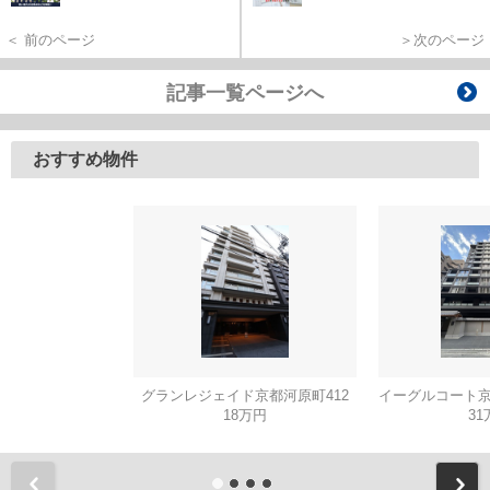
＜ 前のページ
＞次のページ
記事一覧ページへ
おすすめ物件
グランレジェイド京都河原町412
18万円
31