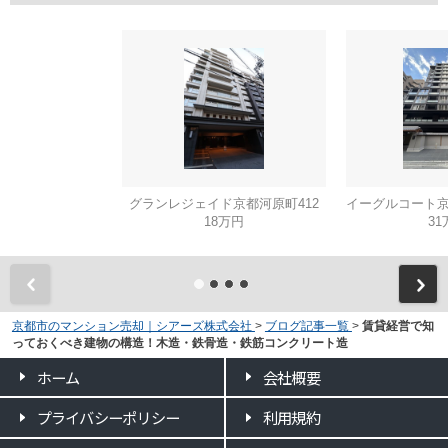
グランレジェイド京都河原町412
18万円
31
京都市のマンション売却｜シアーズ株式会社
>
ブログ記事一覧
>
賃貸経営で知
っておくべき建物の構造！木造・鉄骨造・鉄筋コンクリート造
ホーム
会社概要
プライバシーポリシー
利用規約