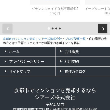
グランレジェイド京都河原町412
18万円
31
京都市のマンション売却｜シアーズ株式会社
>
ブログ記事一覧
>
住む場所の決
め方とは？子育てファミリーが確認すべきポイントを解説
ホーム
会社概要
プライバシーポリシー
利用規約
サイトマップ
物件カタログ
京都市でマンションを売却するなら
シアーズ株式会社
〒604-8171
京都府京都市中京区烏丸通御池下る虎屋町566番地1