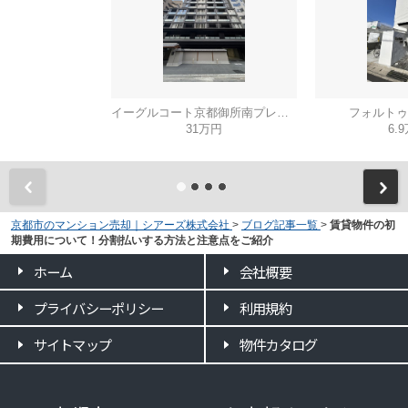
イーグルコート京都御所南プレミアム迎賓館
フォルトゥ
31万円
6.
京都市のマンション売却｜シアーズ株式会社
>
ブログ記事一覧
>
賃貸物件の初
期費用について！分割払いする方法と注意点をご紹介
ホーム
会社概要
プライバシーポリシー
利用規約
サイトマップ
物件カタログ