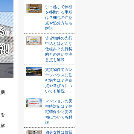
引っ越しで神棚
を移動する手順
は？梱包の注意
点や処分方法も
解説
賃貸物件の先行
申込とはどんな
仕組み？先行契
約との違いや注
意点も解説
賃貸物件でガレ
ージハウスに住
む魅力は？注意
点や選び方につ
いても解説
融機
マンションの災
害時対応は？住
宅確保や防災装
定を
備についても解
説
理解
独身女性は賃貸