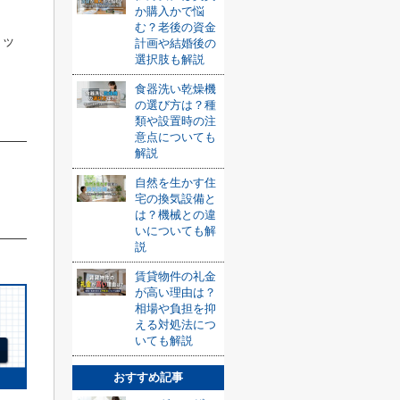
か購入かで悩
む？老後の資金
リッ
計画や結婚後の
選択肢も解説
食器洗い乾燥機
の選び方は？種
類や設置時の注
意点についても
解説
自然を生かす住
宅の換気設備と
は？機械との違
いについても解
説
賃貸物件の礼金
が高い理由は？
相場や負担を抑
える対処法につ
いても解説
おすすめ記事