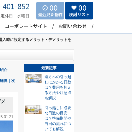
00
00
定休日：
水曜日
コーポレートサイト
お問い合わせ
購入時に設定するメリット・デメリットを
最新記事
紹介
遠方への引っ越
解説｜次
しにかかる日数
は？費用を抑え
る方法や注意点
も解説
デメ
引っ越しに必要
な日数の目安
25-01-21
は？準備期間や
当日の流れにつ
いても解説