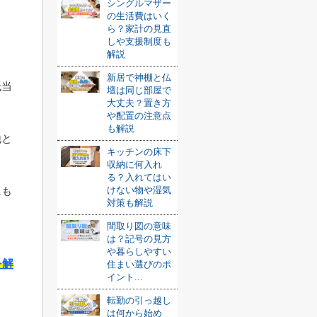
シングルマザー
の生活費はいく
ら？家計の見直
しや支援制度も
解説
新居で神棚と仏
抵当
壇は同じ部屋で
大丈夫？置き方
や配置の注意点
も解説
地と
キッチンの床下
収納に何入れ
る？入れてはい
にも
けない物や湿気
対策も解説
間取り図の意味
は？記号の見方
や暮らしやすい
を解
住まい選びのポ
イント...
転勤の引っ越し
は何から始め