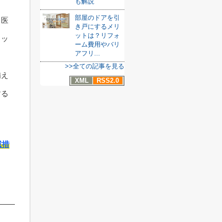
も解説
部屋のドアを引
、医
き戸にするメリ
ットは？リフォ
リッ
ーム費用やバリ
アフリ...
>>全ての記事を見る
備え
XML
RSS2.0
する
減措