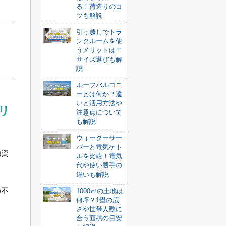
る！荷造りのコ
ツも解説
引っ越しでトラ
ンクルームを使
うメリットは？
サイズ選びも解
説
ルーフバルコニ
ーとは何か？違
いと活用方法や
リ
注意点について
も解説
ウォーターサー
バーと電気ケト
融資
ルを比較！電気
代や使い勝手の
違いも解説
の不
1000㎡の土地は
何坪？1畳の広
ま
さや世帯人数に
合う面積の目安