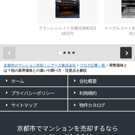
グランレジェイド京都河原町412
18万円
31
京都市のマンション売却｜シアーズ株式会社
>
ブログ記事一覧
>
実勢価格と
は？他の基準価格との違いや調べ方・注意点を解説
ホーム
会社概要
プライバシーポリシー
利用規約
サイトマップ
物件カタログ
京都市でマンションを売却するなら