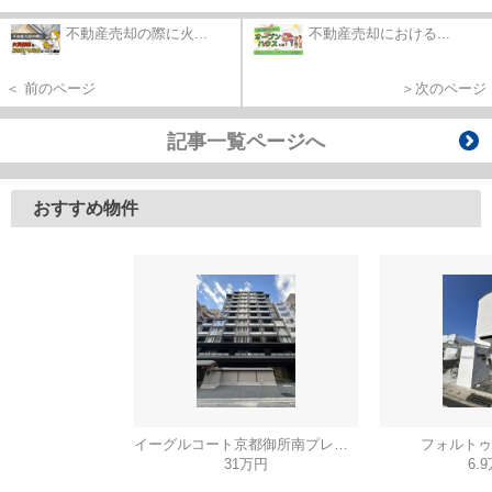
不動産売却の際に火...
不動産売却における...
＜ 前のページ
＞次のページ
記事一覧ページへ
おすすめ物件
イーグルコート京都御所南プレミアム迎賓館
フォルトゥ
31万円
6.