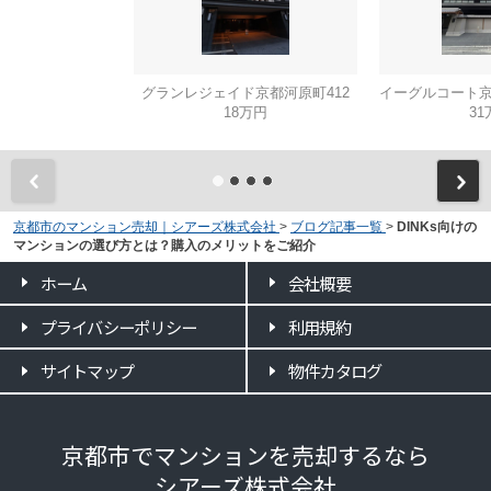
グランレジェイド京都河原町412
18万円
31
京都市のマンション売却｜シアーズ株式会社
>
ブログ記事一覧
>
DINKs向けの
マンションの選び方とは？購入のメリットをご紹介
ホーム
会社概要
プライバシーポリシー
利用規約
サイトマップ
物件カタログ
京都市でマンションを売却するなら
シアーズ株式会社