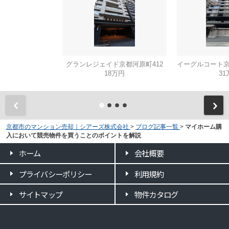
グランレジェイド京都河原町412
18万円
31
京都市のマンション売却｜シアーズ株式会社
>
ブログ記事一覧
>
マイホーム購
入において競売物件を買うことのポイントを解説
ホーム
会社概要
プライバシーポリシー
利用規約
サイトマップ
物件カタログ