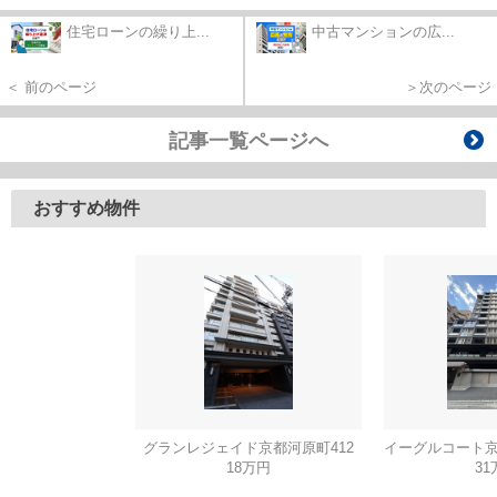
住宅ローンの繰り上...
中古マンションの広...
＜ 前のページ
＞次のページ
記事一覧ページへ
おすすめ物件
グランレジェイド京都河原町412
18万円
31