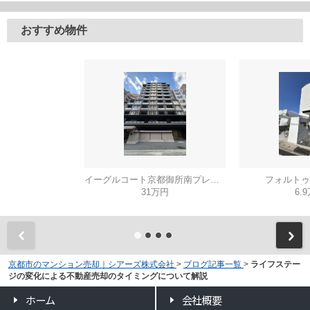
おすすめ物件
イーグルコート京都御所南プレミアム迎賓館
フォルトゥ
31万円
6.
京都市のマンション売却｜シアーズ株式会社
>
ブログ記事一覧
>
ライフステー
ジの変化による不動産売却のタイミングについて解説
ホーム
会社概要