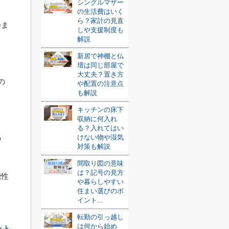
シングルマザー
の生活費はいく
ら？家計の見直
つま
しや支援制度も
解説
新居で神棚と仏
。
壇は同じ部屋で
大丈夫？置き方
の
や配置の注意点
も解説
キッチンの床下
る
収納に何入れ
る？入れてはい
けない物や湿気
の
対策も解説
間取り図の意味
は？記号の見方
能性
や暮らしやすい
住まい選びのポ
。
イント...
転勤の引っ越し
は何から始め
ット