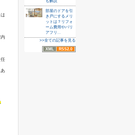
も解説
部屋のドアを引
とは
き戸にするメリ
ットは？リフォ
ーム費用やバリ
アフリ...
室内
>>全ての記事を見る
XML
RSS2.0
責任
題あ
ッ