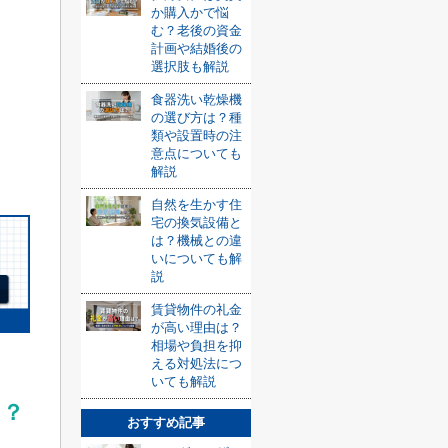
か購入かで悩
む？老後の資金
計画や結婚後の
選択肢も解説
食器洗い乾燥機
の選び方は？種
類や設置時の注
意点についても
解説
自然を生かす住
宅の換気設備と
は？機械との違
いについても解
説
賃貸物件の礼金
が高い理由は？
相場や負担を抑
える対処法につ
いても解説
！？
おすすめ記事