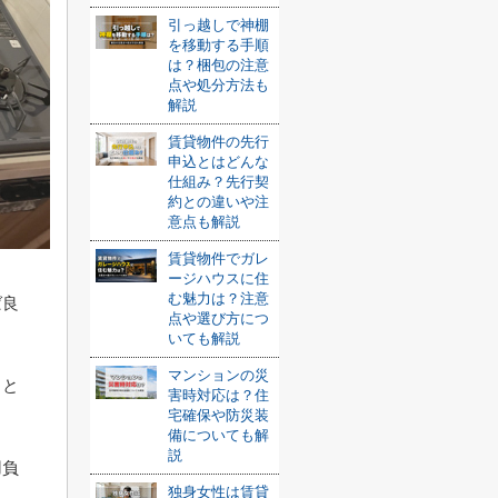
引っ越しで神棚
を移動する手順
は？梱包の注意
点や処分方法も
解説
賃貸物件の先行
申込とはどんな
仕組み？先行契
約との違いや注
意点も解説
賃貸物件でガレ
ージハウスに住
む魅力は？注意
ば良
点や選び方につ
いても解説
マンションの災
こと
害時対応は？住
宅確保や防災装
備についても解
説
用負
独身女性は賃貸