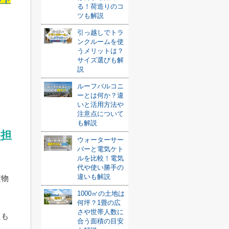
る！荷造りのコ
ツも解説
引っ越しでトラ
ンクルームを使
うメリットは？
サイズ選びも解
説
ルーフバルコニ
ーとは何か？違
いと活用方法や
注意点について
も解説
負担
ウォーターサー
バーと電気ケト
ルを比較！電気
代や使い勝手の
違いも解説
置物
1000㎡の土地は
何坪？1畳の広
さや世帯人数に
たも
合う面積の目安