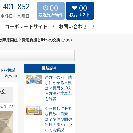
00
00
定休日：
水曜日
コーポレートサイト
お問い合わせ
故障原因は？費用負担とIHへの交換につい
最新記事
トを解説
｜次へ ≫
遠方への引っ越
しにかかる日数
は？費用を抑え
の交
る方法や注意点
も解説
24-01-23
引っ越しに必要
な日数の目安
は？準備期間や
当日の流れにつ
いても解説