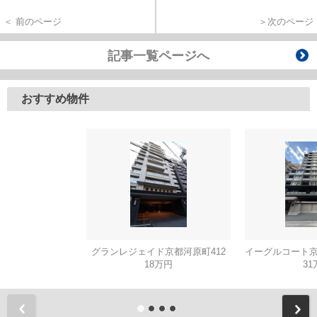
＜ 前のページ
＞次のページ
記事一覧ページへ
おすすめ物件
グランレジェイド京都河原町412
18万円
31