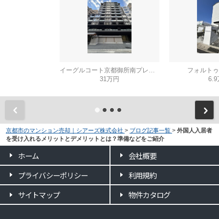
イーグルコート京都御所南プレミアム迎賓館
フォルトゥ
31万円
6.
京都市のマンション売却｜シアーズ株式会社
>
ブログ記事一覧
>
外国人入居者
を受け入れるメリットとデメリットとは？準備などをご紹介
ホーム
会社概要
プライバシーポリシー
利用規約
サイトマップ
物件カタログ