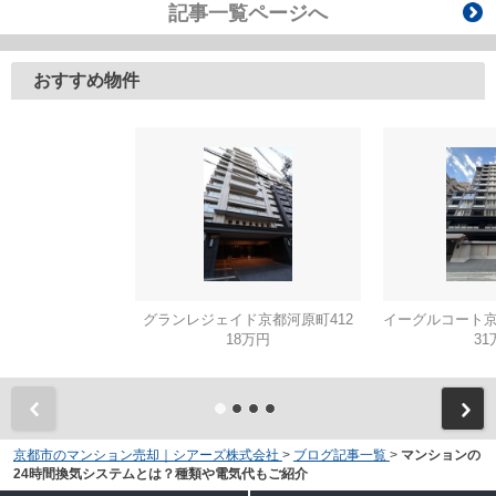
記事一覧ページへ
おすすめ物件
グランレジェイド京都河原町412
18万円
31
京都市のマンション売却｜シアーズ株式会社
>
ブログ記事一覧
>
マンションの
24時間換気システムとは？種類や電気代もご紹介