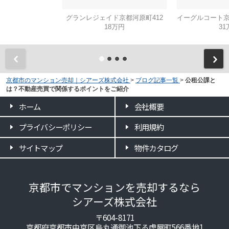
グランレジェイド京都河原町412
18万円
31
京都市のマンション売却｜シアーズ株式会社
>
ブログ記事一覧
>
公租公課と
は？不動産売買で関係するポイントをご紹介
ホーム
会社概要
プライバシーポリシー
利用規約
サイトマップ
物件カタログ
京都市でマンションを売却するなら
シアーズ株式会社
〒604-8171
京都府京都市中京区烏丸通御池下る虎屋町566番地1