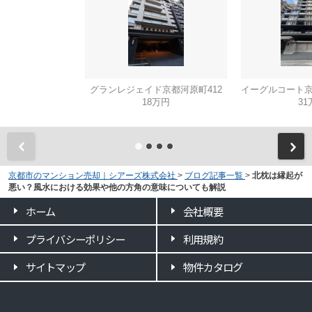
グランレジェイド京都河原町412
18万円
31
京都市のマンション売却｜シアーズ株式会社
>
ブログ記事一覧
>
北枕は縁起が
悪い？風水における効果や他の方角の意味についても解説
ホーム
会社概要
プライバシーポリシー
利用規約
サイトマップ
物件カタログ