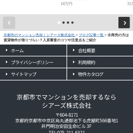
18万円
31
京都市のマンション売却｜シアーズ株式会社
>
ブログ記事一覧
>
水商売の方は
賃貸物件が借りづらい？入居審査のコツや注意点をご紹介
ホーム
会社概要
プライバシーポリシー
利用規約
サイトマップ
物件カタログ
京都市でマンションを売却するなら
シアーズ株式会社
〒604-8171
京都府京都市中京区烏丸通御池下る虎屋町566番地1
井門明治安田生命ビル 3F
TEL:075-211-6322