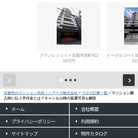
グランレジェイド京都河原町412
18万円
31
京都市のマンション売却｜シアーズ株式会社
>
ブログ記事一覧
>
マンション購
入時に払う手付金とは？キャンセル時の返還可否も解説
ホーム
会社概要
プライバシーポリシー
利用規約
サイトマップ
物件カタログ