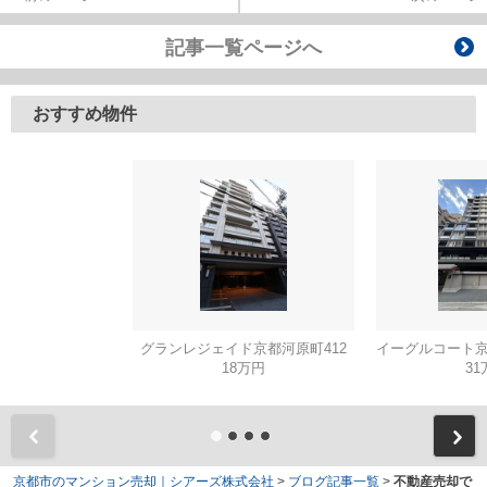
記事一覧ページへ
おすすめ物件
グランレジェイド京都河原町412
18万円
31
京都市のマンション売却｜シアーズ株式会社
>
ブログ記事一覧
>
不動産売却で