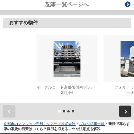
記事一覧ページへ
おすすめ物件
イーグルコート京都御所南プレミアム迎賓館
フォルトゥ
31万円
6.
京都市のマンション売却｜シアーズ株式会社
>
ブログ記事一覧
>
新婚で暮らす
家の家賃の目安はいくら？費用を抑えるコツや注意点も解説