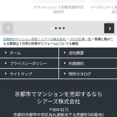
グランレジェイド京都河原町412
18万円
31
京都市のマンション売却｜シアーズ株式会社
>
ブログ記事一覧
>
部屋に熱がこ
もる要因は？日常の対策やリフォームについても解説
ホーム
会社概要
プライバシーポリシー
利用規約
サイトマップ
物件カタログ
京都市でマンションを売却するなら
シアーズ株式会社
〒604-8171
京都府京都市中京区烏丸通御池下る虎屋町566番地1