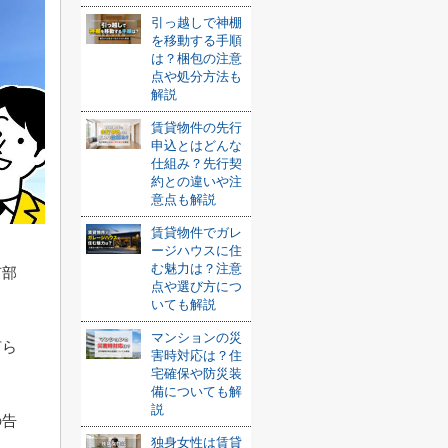
引っ越しで神棚
を移動する手順
は？梱包の注意
点や処分方法も
解説
賃貸物件の先行
申込とはどんな
仕組み？先行契
約との違いや注
意点も解説
賃貸物件でガレ
ージハウスに住
む魅力は？注意
有部
点や選び方につ
いても解説
マンションの災
何ら
害時対応は？住
宅確保や防災装
備についても解
説
の告
独身女性は賃貸