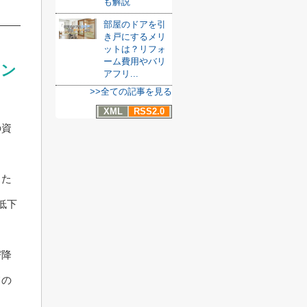
も解説
部屋のドアを引
き戸にするメリ
ットは？リフォ
ーム費用やバリ
ョン
アフリ...
>>全ての記事を見る
XML
RSS2.0
の資
した
低下
び降
ての