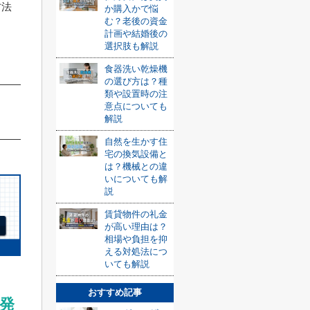
方法
か購入かで悩
む？老後の資金
計画や結婚後の
選択肢も解説
食器洗い乾燥機
の選び方は？種
類や設置時の注
意点についても
解説
自然を生かす住
宅の換気設備と
は？機械との違
いについても解
説
賃貸物件の礼金
が高い理由は？
相場や負担を抑
える対処法につ
いても解説
おすすめ記事
発