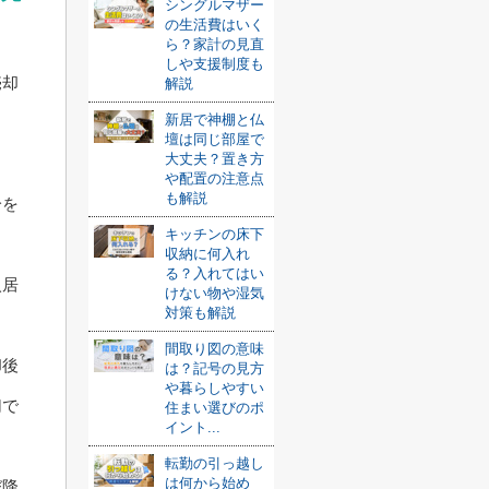
シングルマザー
の生活費はいく
ら？家計の見直
しや支援制度も
売却
解説
新居で神棚と仏
ま
壇は同じ部屋で
大丈夫？置き方
や配置の注意点
も解説
分を
キッチンの床下
収納に何入れ
る？入れてはい
入居
けない物や湿気
対策も解説
間取り図の意味
却後
は？記号の見方
や暮らしやすい
切で
住まい選びのポ
イント...
転勤の引っ越し
は何から始め
び降