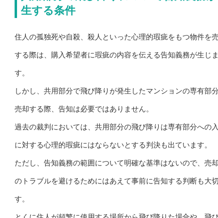
生する条件
住人の孤独死や自殺、殺人といった心理的瑕疵をもつ物件を
する際は、購入希望者に瑕疵の内容を伝える告知義務が生じ
す。
しかし、共用部分で飛び降りが発生したマンションの専有部
売却する際、告知は必要ではありません。
過去の裁判においては、共用部分の飛び降りは専有部分への
に対する心理的瑕疵にはならないとする判決も出ています。
ただし、告知義務の範囲について明確な基準はないので、売
のトラブルを避けるためにはあえて事前に告知する判断も大
す。
とくに住人が頻繁に使用する場所から飛び降りた場合や、飛