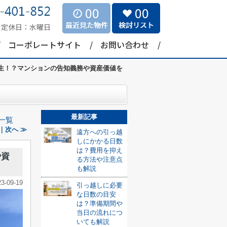
00
00
定休日：
水曜日
コーポレートサイト
お問い合わせ
生！？マンションの告知義務や資産価値を
最新記事
一覧
｜次へ ≫
遠方への引っ越
しにかかる日数
は？費用を抑え
や資
る方法や注意点
も解説
23-09-19
引っ越しに必要
な日数の目安
は？準備期間や
当日の流れにつ
いても解説