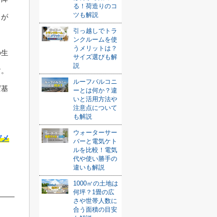
る！荷造りのコ
ツも解説
うが
引っ越しでトラ
ンクルームを使
うメリットは？
の生
サイズ選びも解
説
す。
ルーフバルコニ
ば基
ーとは何か？違
いと活用方法や
注意点について
も解説
ウォーターサー
デメ
バーと電気ケト
ルを比較！電気
代や使い勝手の
違いも解説
1000㎡の土地は
何坪？1畳の広
さや世帯人数に
合う面積の目安